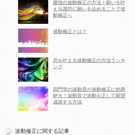
最強の波動修正の方法！願いを叶
える護符に願いを込めることで波
動修正へ
波動修正とは？
恋を叶える波動修正の方法ランキ
ング
四門堂の波動音が波動修正に効果
絶大！波動音で波動を正して願望
成就する方法
波動修正に関する記事